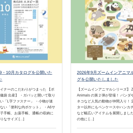
手帳カタログを公開いたしました
年9・10月カタログを公開いた
2026年9月ズームインアニマ
た
グを公開いたしました
イナーのこだわりがつまった 【ポ
【ズームインアニマルシリーズ】 ZO
儀袋 出産】 ・ガバッと開いて取り
Animals の第２弾が登場！ パン
い「L字ファスナー」 ・小物が迷
ネコなど人気の動物が仲間入り！ 
ない「便利な内ポケット」 ・A6サ
ター以外にもペンケースやハンカ
子手帳、お薬手帳、通帳の収納に
など幅広いアイテムを展開しました
りなサイズ […]
の他に […]