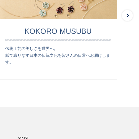
KOKORO MUSUBU
伝統工芸の美しさを世界へ。
可
紙で織りなす日本の伝統文化を皆さんの日常へお届けしま
そ
す。
SNS