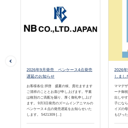
2026.05.12
2026年8月
お知らせ
2026年9月発売 ペンケース4点発売
2026
遅延のお知らせ
しまし
して
賀カ
お客様各位 拝啓 盛夏の候、貴社ますます
ママデザ
ざい
ご清祥のこととお喜び申し上げます。平素
ーチ御祝
も
は格別のご高配を賜り、厚く御礼申し上げ
出しやす
す。
ます。 9月3日発売のズームインアニマルの
子になら
ペンケース４点の発売遅延をお知らせいた
イズの母
します。 5421309 […]
もぴった
らせ