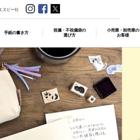
エヌビー社
祝儀・不祝儀袋の
小売業・卸売業の
手紙の書き方
選び方
お客様