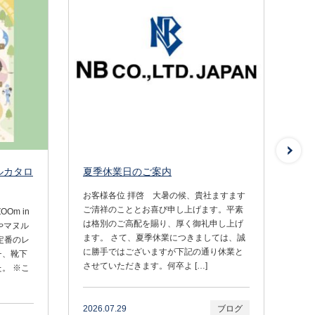
ルカタロ
夏季休業日のご案内
2
た
お客様各位 拝啓 大暑の候、貴社ますます
ご清祥のこととお喜び申し上げます。平素
Om in
【
は格別のご高配を賜り、厚く御礼申し上げ
ダやマヌル
愛
ます。 さて、夏季休業につきましては、誠
定番のレ
売業
に勝手ではございますが下記の通り休業と
チ、靴下
情
させていただきます。何卒よ […]
。 ※こ
・
ご覧
2026.07.29
ブログ