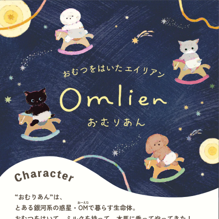
“おむりあん”は、
おーえむ
とある銀河系の惑星・
OM
で暮らす生命体。
おむつをはいて、ミルクを持って、木馬に乗ってやってきた！