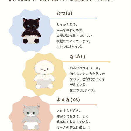
むつ(S)
しっかり者で、
みんなのまとめ役。
音楽が流れるとついつい
横揺れでノってしまう。
おむつはSサイズ。
なぱ(L)
のんびりマイペース。
何もないところを見つめ
ながら、哲学的なことを
考えている。
おむつはLサイズ。
よんな(XS)
いたずらが好き。
怖がりでもあり、よく
毛布にくるまっている。
ミルクの適温に厳しい。