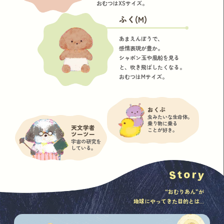
おむつはXSサイズ。
ふく(M)
あまえんぼうで、
感情表現が豊か。
シャボン玉や風船を見る
と、吹き飛ばしたくなる。
おむつはMサイズ。
おくぷ
虫みたいな生命体。
乗り物に乗る
天文学者
ことが好き。
ツーツー
宇宙の研究を
している。
“おむりあん”が
地球にやってきた目的とは...