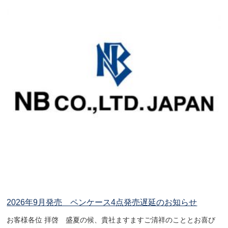
2026年9月発売 ペンケース4点発売遅延のお知らせ
お客様各位 拝啓 盛夏の候、貴社ますますご清祥のこととお喜び