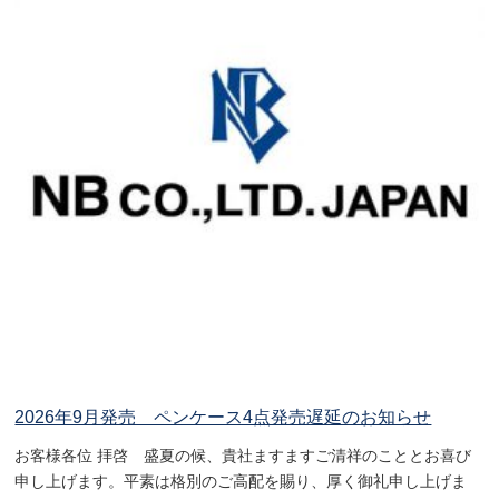
2026年9月発売 ペンケース4点発売遅延のお知らせ
お客様各位 拝啓 盛夏の候、貴社ますますご清祥のこととお喜び
申し上げます。平素は格別のご高配を賜り、厚く御礼申し上げま