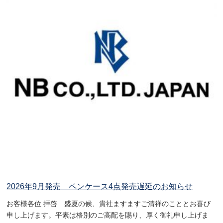
2026年9月発売 ペンケース4点発売遅延のお知らせ
お客様各位 拝啓 盛夏の候、貴社ますますご清祥のこととお喜び
申し上げます。平素は格別のご高配を賜り、厚く御礼申し上げま