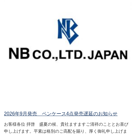
2026年9月発売 ペンケース4点発売遅延のお知らせ
お客様各位 拝啓 盛夏の候、貴社ますますご清祥のこととお喜び
申し上げます。平素は格別のご高配を賜り、厚く御礼申し上げま