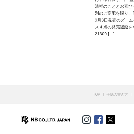
清祥のこととお喜び
別のご高配を賜り、
9月3日発売のズー
ス４点の発売遅延をお
21309 […]
TOP
手紙の書き方