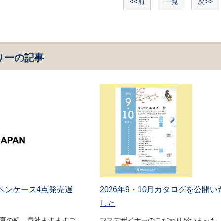
<<前
一覧
次>>
リーの記事
 ペンケース4点発売遅
2026年9・10月カタログを公開い
した
盛夏の候、貴社ますますご
ママデザイナーのこだわりがつまった 