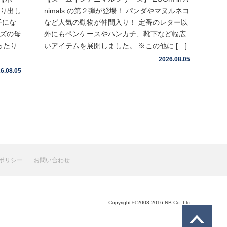
取り出し
nimals の第２弾が登場！ パンダやマヌルネコ
子にな
など人気の動物が仲間入り！ 定番のレター以
イズの母
外にもペンケースやハンカチ、靴下など幅広
ったり
いアイテムを展開しました。 ※この他に […]
2026.08.05
6.08.05
ポリシー
お問い合わせ
Copyright © 2003-2016 NB Co.,Ltd