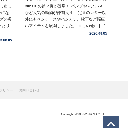
取り出し
nimals の第２弾が登場！ パンダやマヌルネコ
子にな
など人気の動物が仲間入り！ 定番のレター以
イズの母
外にもペンケースやハンカチ、靴下など幅広
ったり
いアイテムを展開しました。 ※この他に […]
2026.08.05
6.08.05
ポリシー
お問い合わせ
Copyright © 2003-2016 NB Co.,Ltd