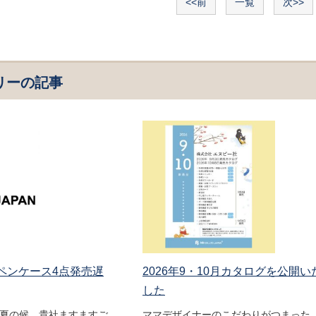
<<前
一覧
次>>
リーの記事
 ペンケース4点発売遅
2026年9・10月カタログを公開い
した
盛夏の候、貴社ますますご
ママデザイナーのこだわりがつまった 