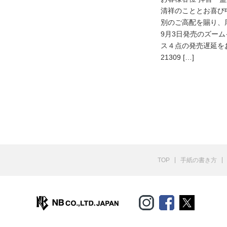
清祥のこととお喜び
別のご高配を賜り、
9月3日発売のズー
ス４点の発売遅延をお
21309 […]
TOP
手紙の書き方