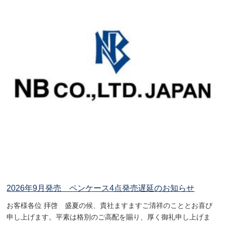
2026年9月発売 ペンケース4点発売遅延のお知らせ
お客様各位 拝啓 盛夏の候、貴社ますますご清祥のこととお喜び
申し上げます。平素は格別のご高配を賜り、厚く御礼申し上げま