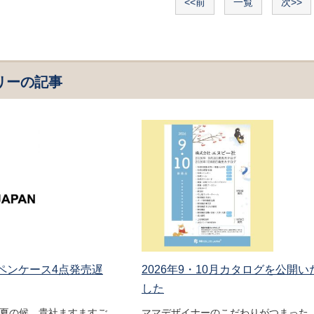
<<前
一覧
次>>
リーの記事
 ペンケース4点発売遅
2026年9・10月カタログを公開い
した
盛夏の候、貴社ますますご
ママデザイナーのこだわりがつまった 