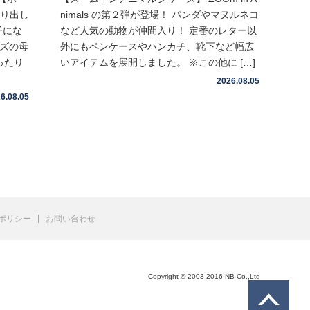
取り出し
nimals の第２弾が登場！ パンダやマヌルネコ
子にな
など人気の動物が仲間入り！ 定番のレター以
イズの母
外にもペンケースやハンカチ、靴下など幅広
ったり
いアイテムを展開しました。 ※この他に […]
2026.08.05
6.08.05
ポリシー
お問い合わせ
Copyright © 2003-2016 NB Co.,Ltd