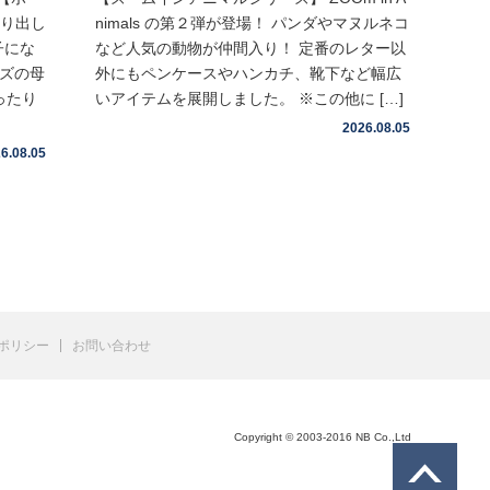
取り出し
nimals の第２弾が登場！ パンダやマヌルネコ
子にな
など人気の動物が仲間入り！ 定番のレター以
イズの母
外にもペンケースやハンカチ、靴下など幅広
ったり
いアイテムを展開しました。 ※この他に […]
2026.08.05
6.08.05
ポリシー
お問い合わせ
Copyright © 2003-2016 NB Co.,Ltd