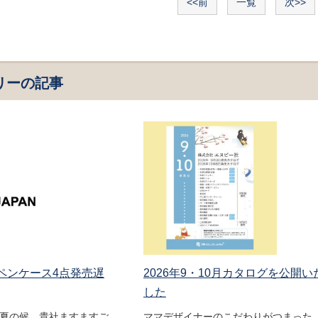
<<前
一覧
次>>
リーの記事
 ペンケース4点発売遅
2026年9・10月カタログを公開い
した
盛夏の候、貴社ますますご
ママデザイナーのこだわりがつまった 