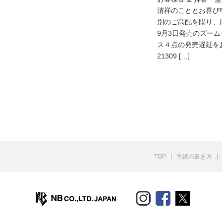
清祥のこととお喜び
別のご高配を賜り、
9月3日発売のズー
ス４点の発売遅延をお
21309 […]
TOP
手紙の書き方