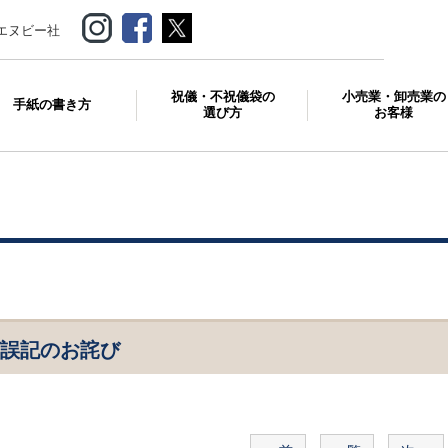
エヌビー社
祝儀・不祝儀袋の
小売業・卸売業の
手紙の書き方
選び方
お客様
グ誤記のお詫び