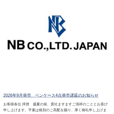
2026年9月発売 ペンケース4点発売遅延のお知らせ
お客様各位 拝啓 盛夏の候、貴社ますますご清祥のこととお喜び
申し上げます。平素は格別のご高配を賜り、厚く御礼申し上げま