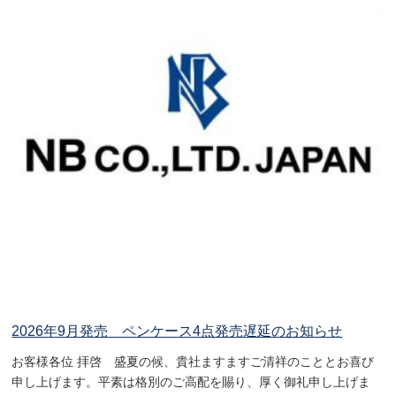
2026年9月発売 ペンケース4点発売遅延のお知らせ
お客様各位 拝啓 盛夏の候、貴社ますますご清祥のこととお喜び
申し上げます。平素は格別のご高配を賜り、厚く御礼申し上げま