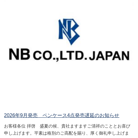
2026年9月発売 ペンケース4点発売遅延のお知らせ
お客様各位 拝啓 盛夏の候、貴社ますますご清祥のこととお喜び
申し上げます。平素は格別のご高配を賜り、厚く御礼申し上げま