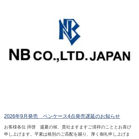
2026年9月発売 ペンケース4点発売遅延のお知らせ
お客様各位 拝啓 盛夏の候、貴社ますますご清祥のこととお喜び
申し上げます。平素は格別のご高配を賜り、厚く御礼申し上げま