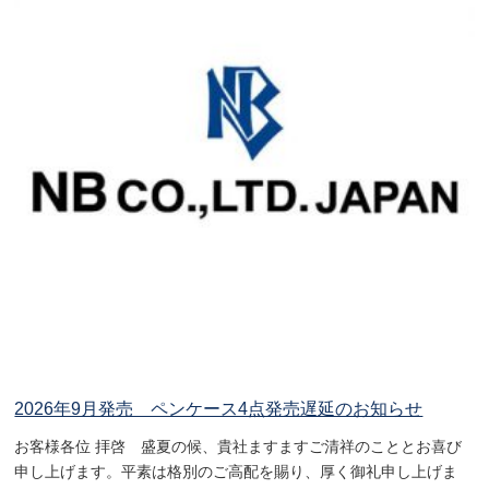
2026年9月発売 ペンケース4点発売遅延のお知らせ
お客様各位 拝啓 盛夏の候、貴社ますますご清祥のこととお喜び
申し上げます。平素は格別のご高配を賜り、厚く御礼申し上げま