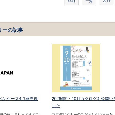
<<前
一覧
次>>
リーの記事
 ペンケース4点発売遅
2026年9・10月カタログを公開い
した
盛夏の候、貴社ますますご
ママデザイナーのこだわりがつまった 