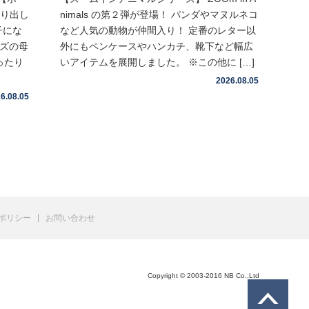
取り出し
nimals の第２弾が登場！ パンダやマヌルネコ
子にな
など人気の動物が仲間入り！ 定番のレター以
イズの母
外にもペンケースやハンカチ、靴下など幅広
ったり
いアイテムを展開しました。 ※この他に […]
2026.08.05
6.08.05
ポリシー
お問い合わせ
Copyright © 2003-2016 NB Co.,Ltd