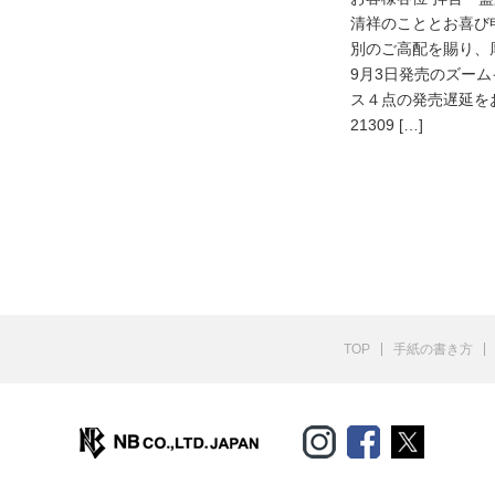
清祥のこととお喜び
別のご高配を賜り、
9月3日発売のズー
ス４点の発売遅延をお
21309 […]
TOP
手紙の書き方