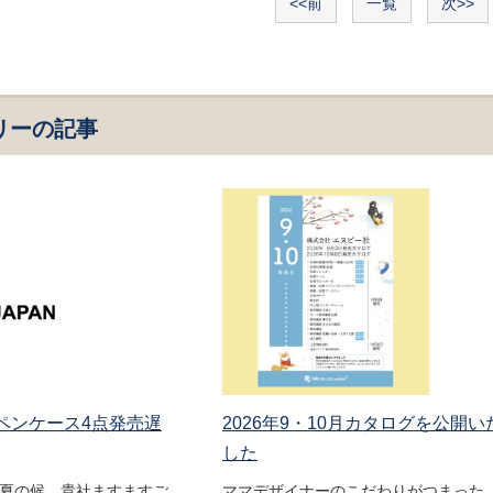
<<前
一覧
次>>
リーの記事
 ペンケース4点発売遅
2026年9・10月カタログを公開い
した
盛夏の候、貴社ますますご
ママデザイナーのこだわりがつまった 