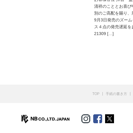
清祥のこととお喜び
別のご高配を賜り、
9月3日発売のズー
ス４点の発売遅延をお
21309 […]
TOP
手紙の書き方