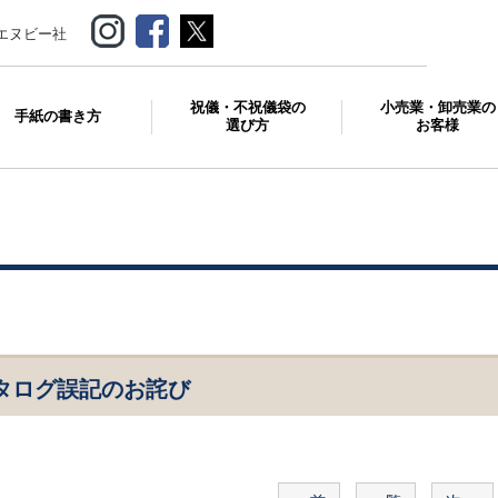
エヌビー社
祝儀・不祝儀袋の
小売業・卸売業の
手紙の書き方
選び方
お客様
カタログ誤記のお詫び