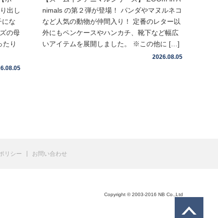
取り出し
nimals の第２弾が登場！ パンダやマヌルネコ
子にな
など人気の動物が仲間入り！ 定番のレター以
イズの母
外にもペンケースやハンカチ、靴下など幅広
ったり
いアイテムを展開しました。 ※この他に […]
2026.08.05
6.08.05
ポリシー
お問い合わせ
Copyright © 2003-2016 NB Co.,Ltd