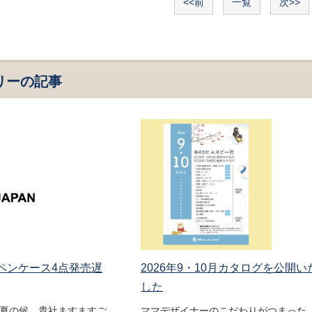
<<前
一覧
次>>
リーの記事
 ペンケース4点発売遅
2026年9・10月カタログを公開い
した
盛夏の候、貴社ますますご
ママデザイナーのこだわりがつまった 