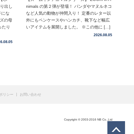
取り出し
nimals の第２弾が登場！ パンダやマヌルネコ
子にな
など人気の動物が仲間入り！ 定番のレター以
イズの母
外にもペンケースやハンカチ、靴下など幅広
ったり
いアイテムを展開しました。 ※この他に […]
2026.08.05
6.08.05
ポリシー
お問い合わせ
Copyright © 2003-2016 NB Co.,Ltd