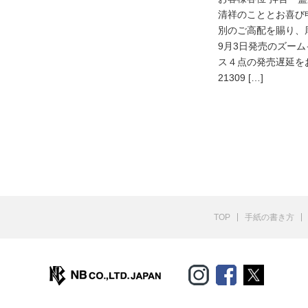
清祥のこととお喜び
別のご高配を賜り、
9月3日発売のズー
ス４点の発売遅延をお
21309 […]
TOP
手紙の書き方