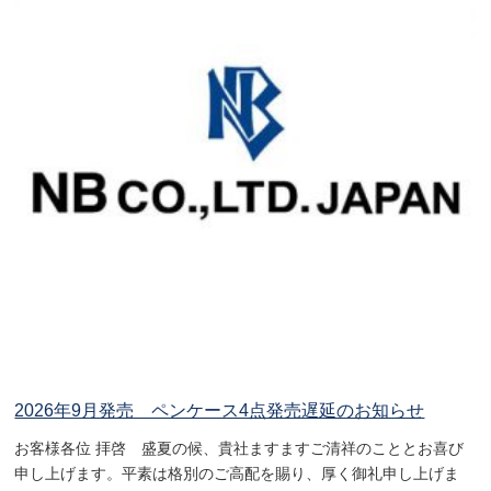
2026年9月発売 ペンケース4点発売遅延のお知らせ
お客様各位 拝啓 盛夏の候、貴社ますますご清祥のこととお喜び
申し上げます。平素は格別のご高配を賜り、厚く御礼申し上げま