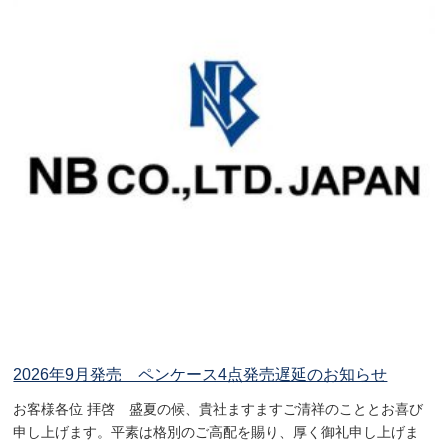
2026年9月発売 ペンケース4点発売遅延のお知らせ
お客様各位 拝啓 盛夏の候、貴社ますますご清祥のこととお喜び
申し上げます。平素は格別のご高配を賜り、厚く御礼申し上げま