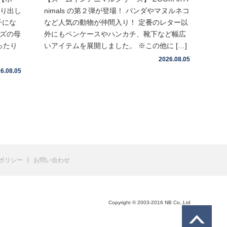
取り出し
nimals の第２弾が登場！ パンダやマヌルネコ
子にな
など人気の動物が仲間入り！ 定番のレター以
イズの母
外にもペンケースやハンカチ、靴下など幅広
ったり
いアイテムを展開しました。 ※この他に […]
2026.08.05
6.08.05
ポリシー
お問い合わせ
Copyright © 2003-2016 NB Co.,Ltd