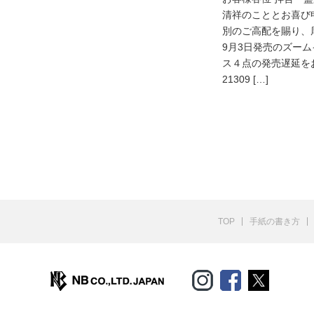
清祥のこととお喜び
別のご高配を賜り、
9月3日発売のズー
ス４点の発売遅延をお
21309 […]
TOP
手紙の書き方