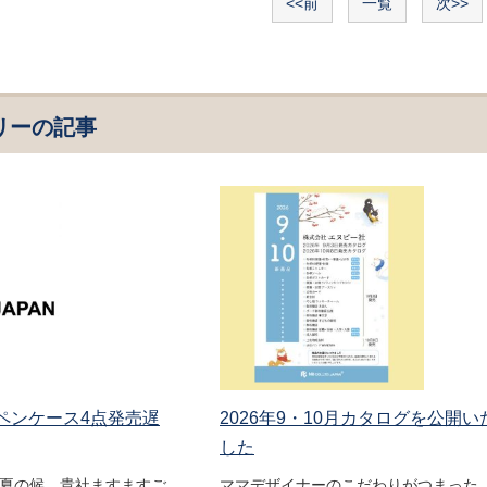
<<前
一覧
次>>
リーの記事
 ペンケース4点発売遅
2026年9・10月カタログを公開い
した
盛夏の候、貴社ますますご
ママデザイナーのこだわりがつまった 