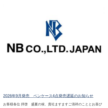
2026年9月発売 ペンケース4点発売遅延のお知らせ
お客様各位 拝啓 盛夏の候、貴社ますますご清祥のこととお喜び