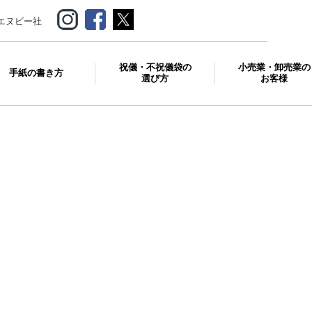
エヌビー社
祝儀・不祝儀袋の
小売業・卸売業の
手紙の書き方
選び方
お客様