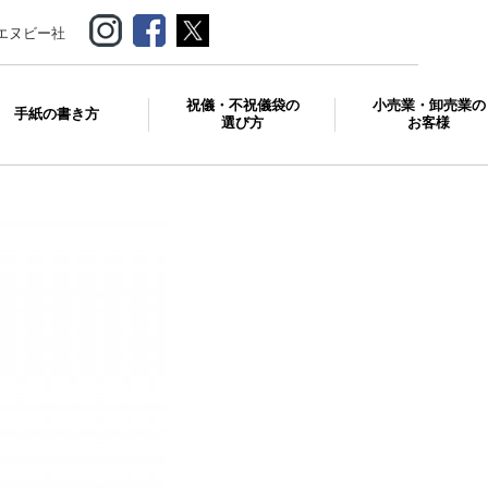
エヌビー社
祝儀・不祝儀袋の
小売業・卸売業の
手紙の書き方
選び方
お客様