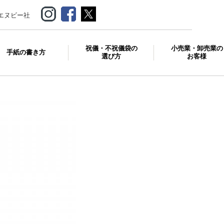
エヌビー社
祝儀・不祝儀袋の
小売業・卸売業の
手紙の書き方
選び方
お客様