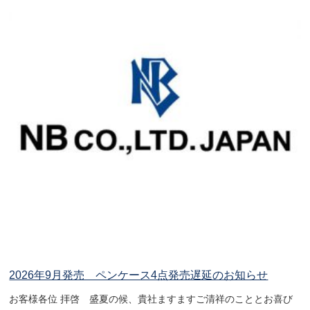
2026年9月発売 ペンケース4点発売遅延のお知らせ
お客様各位 拝啓 盛夏の候、貴社ますますご清祥のこととお喜び