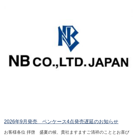
2026年9月発売 ペンケース4点発売遅延のお知らせ
お客様各位 拝啓 盛夏の候、貴社ますますご清祥のこととお喜び