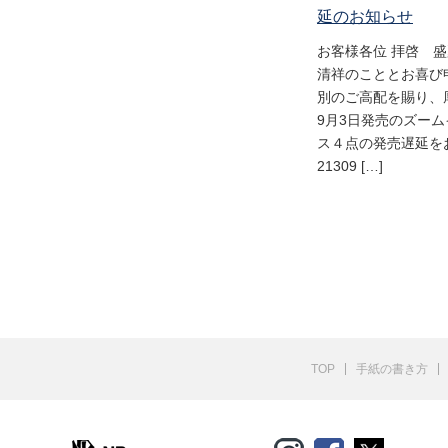
延のお知らせ
お客様各位 拝啓 
清祥のこととお喜び
別のご高配を賜り、
9月3日発売のズー
ス４点の発売遅延をお
21309 […]
TOP
手紙の書き方