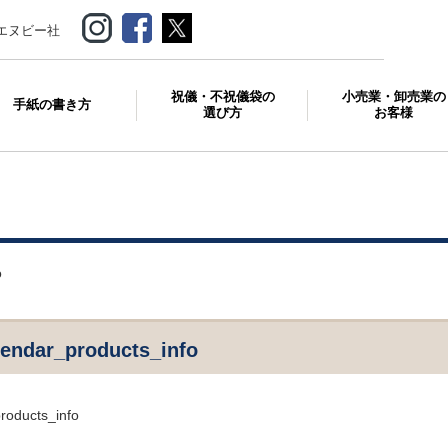
エヌビー社
祝儀・不祝儀袋の
小売業・卸売業の
手紙の書き方
選び方
お客様
o
lendar_products_info
roducts_info