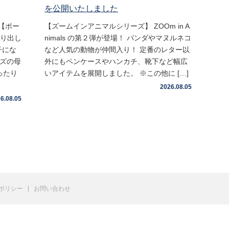
を公開いたしました
【ポー
【ズームインアニマルシリーズ】 ZOOm in A
取り出し
nimals の第２弾が登場！ パンダやマヌルネコ
子にな
など人気の動物が仲間入り！ 定番のレター以
イズの母
外にもペンケースやハンカチ、靴下など幅広
ったり
いアイテムを展開しました。 ※この他に […]
2026.08.05
6.08.05
ポリシー
お問い合わせ