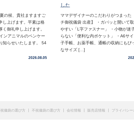
した
盛夏の候、貴社ますますご
ママデザイナーのこだわりがつまった 
申し上げます。平素は格
チ御祝儀袋 出産】 ・ガバッと開いて
厚く御礼申し上げます。
やすい「L字ファスナー」 ・小物が迷
ムインアニマルのペンケー
らない「便利な内ポケット」 ・A6サ
知らせいたします。 54
子手帳、お薬手帳、通帳の収納にもぴ
なサイズ […]
2026.08.05
202
祝儀袋の選び方
不祝儀袋の選び方
会社情報
販売店情報
プライバシー