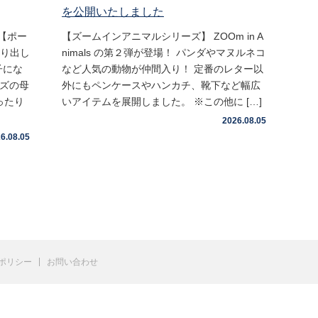
を公開いたしました
【ポー
【ズームインアニマルシリーズ】 ZOOm in A
取り出し
nimals の第２弾が登場！ パンダやマヌルネコ
子にな
など人気の動物が仲間入り！ 定番のレター以
イズの母
外にもペンケースやハンカチ、靴下など幅広
ったり
いアイテムを展開しました。 ※この他に […]
2026.08.05
6.08.05
ポリシー
お問い合わせ