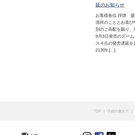
延のお知らせ
お客様各位 拝啓 
清祥のこととお喜び
別のご高配を賜り、
9月3日発売のズー
ス４点の発売遅延をお
21309 […]
TOP
手紙の書き方