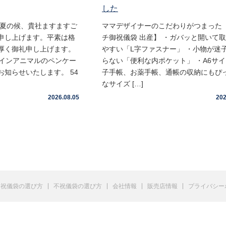
した
盛夏の候、貴社ますますご
ママデザイナーのこだわりがつまった 
申し上げます。平素は格
チ御祝儀袋 出産】 ・ガバッと開いて
厚く御礼申し上げます。
やすい「L字ファスナー」 ・小物が迷
ムインアニマルのペンケー
らない「便利な内ポケット」 ・A6サ
知らせいたします。 54
子手帳、お薬手帳、通帳の収納にもぴ
なサイズ […]
2026.08.05
202
祝儀袋の選び方
不祝儀袋の選び方
会社情報
販売店情報
プライバシー