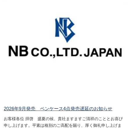
2026年9月発売 ペンケース4点発売遅延のお知らせ
お客様各位 拝啓 盛夏の候、貴社ますますご清祥のこととお喜び
申し上げます。平素は格別のご高配を賜り、厚く御礼申し上げま