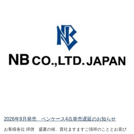
2026年9月発売 ペンケース4点発売遅延のお知らせ
お客様各位 拝啓 盛夏の候、貴社ますますご清祥のこととお喜び