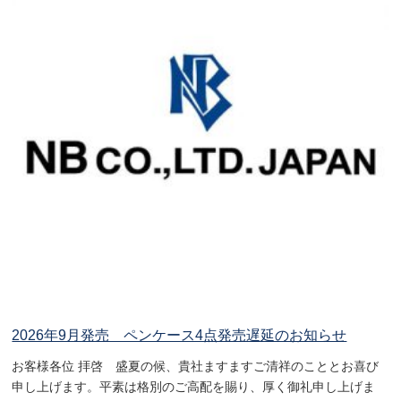
2026年9月発売 ペンケース4点発売遅延のお知らせ
お客様各位 拝啓 盛夏の候、貴社ますますご清祥のこととお喜び
申し上げます。平素は格別のご高配を賜り、厚く御礼申し上げま