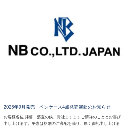
2026年9月発売 ペンケース4点発売遅延のお知らせ
お客様各位 拝啓 盛夏の候、貴社ますますご清祥のこととお喜び
申し上げます。平素は格別のご高配を賜り、厚く御礼申し上げま