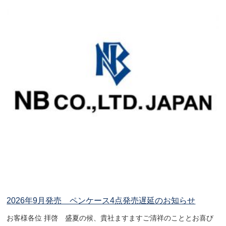
2026年9月発売 ペンケース4点発売遅延のお知らせ
お客様各位 拝啓 盛夏の候、貴社ますますご清祥のこととお喜び