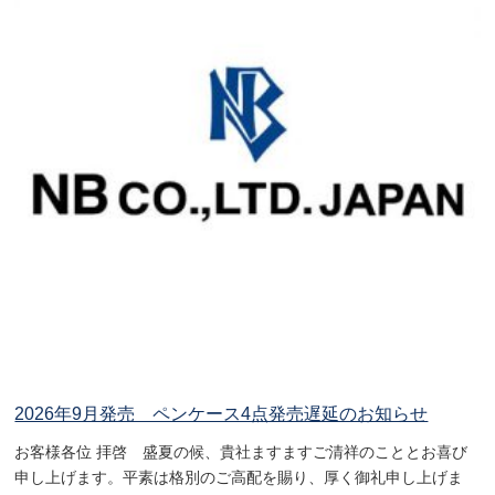
2026年9月発売 ペンケース4点発売遅延のお知らせ
お客様各位 拝啓 盛夏の候、貴社ますますご清祥のこととお喜び
申し上げます。平素は格別のご高配を賜り、厚く御礼申し上げま