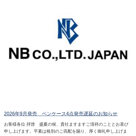
2026年9月発売 ペンケース4点発売遅延のお知らせ
お客様各位 拝啓 盛夏の候、貴社ますますご清祥のこととお喜び
申し上げます。平素は格別のご高配を賜り、厚く御礼申し上げま