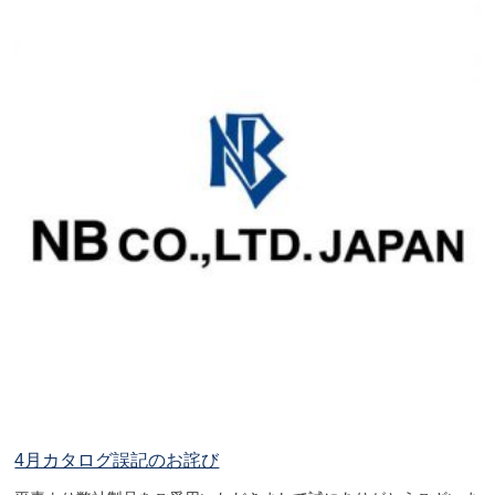
4月カタログ誤記のお詫び