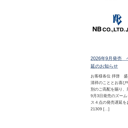
2026年9月発売
延のお知らせ
お客様各位 拝啓 
清祥のこととお喜び
別のご高配を賜り、
9月3日発売のズー
ス４点の発売遅延をお
21309 […]