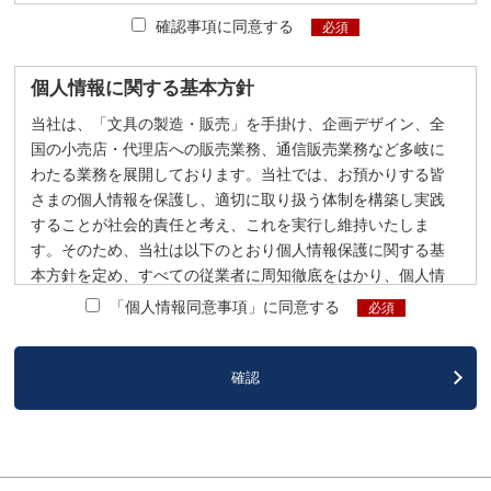
確認事項に同意する
必須
個人情報に関する基本方針
当社は、「文具の製造・販売」を手掛け、企画デザイン、全
国の小売店・代理店への販売業務、通信販売業務など多岐に
わたる業務を展開しております。当社では、お預かりする皆
さまの個人情報を保護し、適切に取り扱う体制を構築し実践
することが社会的責任と考え、これを実行し維持いたしま
す。そのため、当社は以下のとおり個人情報保護に関する基
本方針を定め、すべての従業者に周知徹底をはかり、個人情
報保護に努めます。
「個人情報同意事項」に同意する
必須
1．個人情報の取得、利用、提供及び目的外利用の禁止
事業遂行において、個人情報をお預かりしていることの重大
性を認識し、個人情報の適正保護のための管理体制を確立す
るとともに､適正な個人情報の収集・利用、提供において社内
規程を定め、これを遵守します。また、特定された利用目的
の達成に必要な範囲を超えた個人情報の取扱いはしないこと