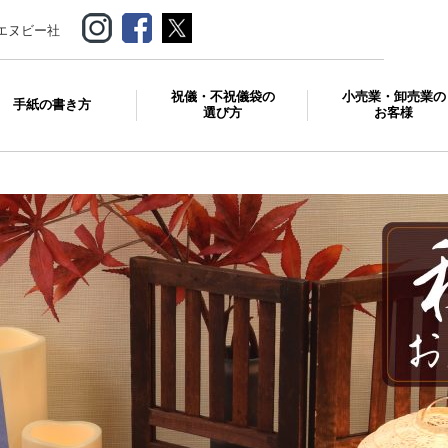
エヌビー社
祝儀・不祝儀袋の
小売業・卸売業の
手紙の書き方
選び方
お客様