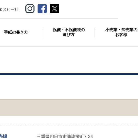
エヌビー社
祝儀・不祝儀袋の
小売業・卸売業の
手紙の書き方
選び方
お客様
売場
三重県四日市市諏訪栄町7-34