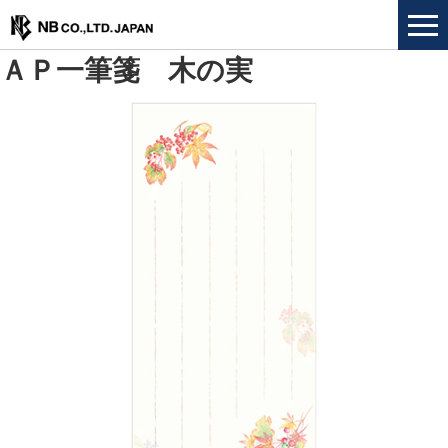
ＡＰ一筆箋 木の実