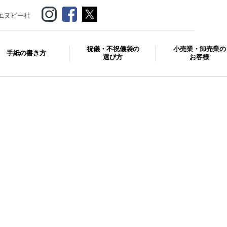
エヌビー社
祝儀・不祝儀袋の
小売業・卸売業の
手紙の書き方
選び方
お客様