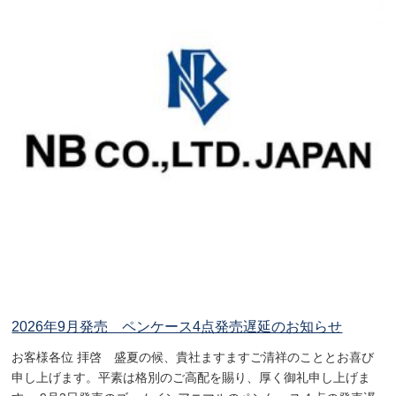
2026年9月発売 ペンケース4点発売遅延のお知らせ
お客様各位 拝啓 盛夏の候、貴社ますますご清祥のこととお喜び
申し上げます。平素は格別のご高配を賜り、厚く御礼申し上げま