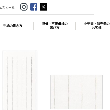
エヌビー社
祝儀・不祝儀袋の
小売業・卸売業の
手紙の書き方
選び方
お客様