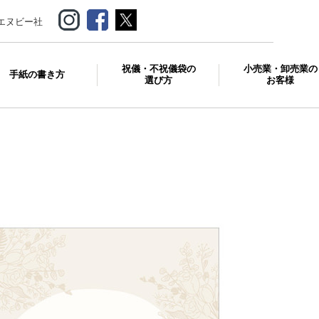
エヌビー社
祝儀・不祝儀袋の
小売業・卸売業の
手紙の書き方
選び方
お客様