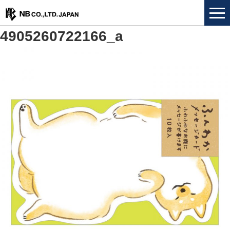
4905260722166_a