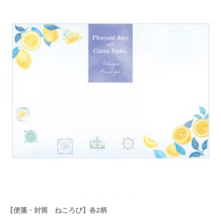
【便箋・封筒 ねころび】各2柄