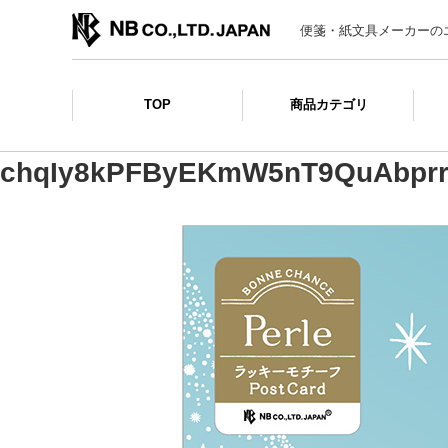
便箋・紙文具メーカーの
TOP
商品カテゴリ
chqIy8kPFByEKmW5nT9QuAbpr