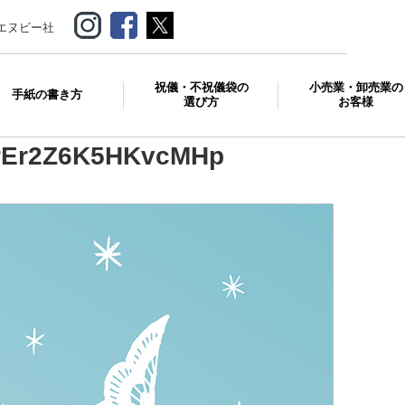
エヌビー社
祝儀・不祝儀袋の
小売業・卸売業の
手紙の書き方
選び方
お客様
rEr2Z6K5HKvcMHp